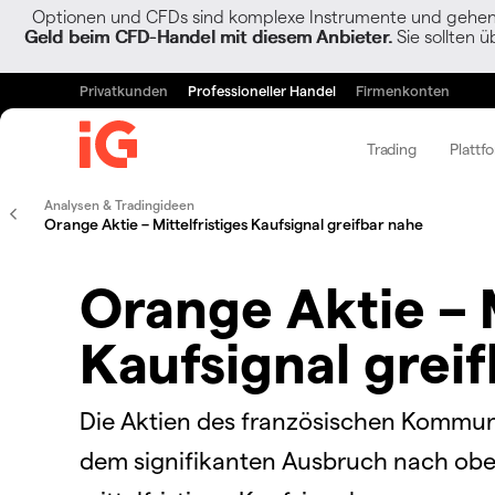
Optionen und CFDs sind komplexe Instrumente und gehen w
Geld beim CFD-Handel mit diesem Anbieter.
Sie sollten ü
Privatkunden
Professioneller Handel
Firmenkonten
Trading
Plattf
Analysen & Tradingideen
Orange Aktie – Mittelfristiges Kaufsignal greifbar nahe
Orange Aktie – M
Kaufsignal grei
Die Aktien des französischen Kommun
dem signifikanten Ausbruch nach ob