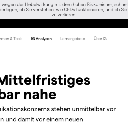
egen der Hebelwirkung mit dem hohen Risiko einher, schnell 
berlegen, ob Sie verstehen, wie CFDs funktionieren, und ob Sie 
zu verlieren.
ormen & Tools
IG Analysen
Lernangebote
Über IG
ittelfristiges
fbar nahe
ikationskonzerns stehen unmittelbar vor
en und damit vor einem neuen