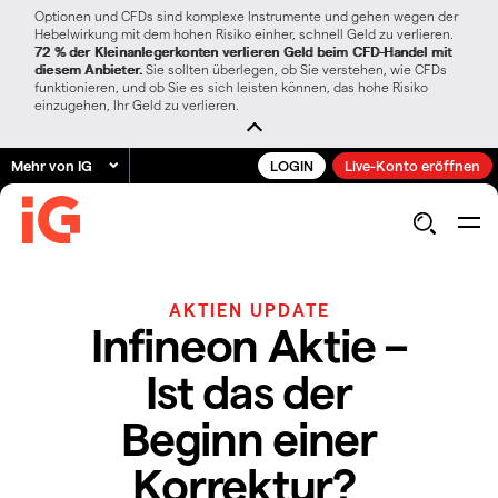
Optionen und CFDs sind komplexe Instrumente und gehen wegen der
Hebelwirkung mit dem hohen Risiko einher, schnell Geld zu verlieren.
72 % der Kleinanlegerkonten verlieren Geld beim CFD-Handel mit
diesem Anbieter.
Sie sollten überlegen, ob Sie verstehen, wie CFDs
funktionieren, und ob Sie es sich leisten können, das hohe Risiko
einzugehen, Ihr Geld zu verlieren.
Mehr von IG
LOGIN
Live-Konto eröffnen
AKTIEN UPDATE
Infineon Aktie –
Ist das der
Beginn einer
Korrektur?