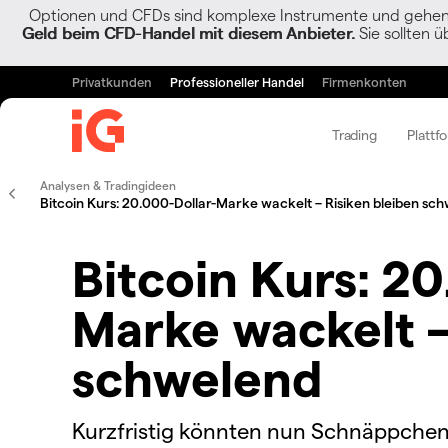
Optionen und CFDs sind komplexe Instrumente und gehen w
Geld beim CFD-Handel mit diesem Anbieter.
Sie sollten ü
Privatkunden
Professioneller Handel
Firmenkonten
Trading
Plattf
Analysen & Tradingideen
Bitcoin Kurs: 20.000-Dollar-Marke wackelt – Risiken bleiben sc
Bitcoin Kurs: 20
Marke wackelt –
schwelend
Kurzfristig könnten nun Schnäppchenj