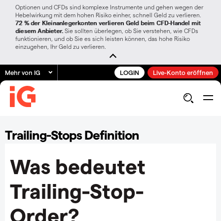
Optionen und CFDs sind komplexe Instrumente und gehen wegen der
Hebelwirkung mit dem hohen Risiko einher, schnell Geld zu verlieren.
72 % der Kleinanlegerkonten verlieren Geld beim CFD-Handel mit
diesem Anbieter.
Sie sollten überlegen, ob Sie verstehen, wie CFDs
funktionieren, und ob Sie es sich leisten können, das hohe Risiko
einzugehen, Ihr Geld zu verlieren.
Mehr von IG
LOGIN
Live-Konto eröffnen
Trailing-Stops Definition
Was bedeutet
Trailing-Stop-
Order?