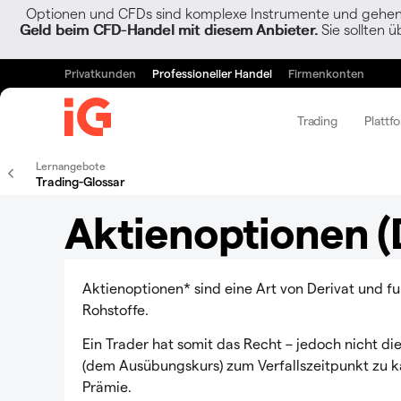
Optionen und CFDs sind komplexe Instrumente und gehen w
Geld beim CFD-Handel mit diesem Anbieter.
Sie sollten ü
Privatkunden
Professioneller Handel
Firmenkonten
Trading
Plattf
Lernangebote
Trading-Glossar
Aktienoptionen (D
Aktienoptionen* sind eine Art von Derivat und fu
Rohstoffe.
Ein Trader hat somit das Recht – jedoch nicht di
(dem Ausübungskurs) zum Verfallszeitpunkt zu ka
Prämie.