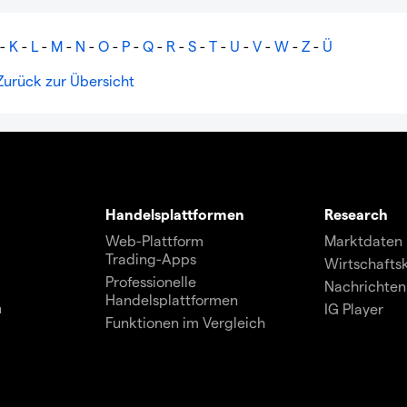
-
K
-
L
-
M
-
N
-
O
-
P
-
Q
-
R
-
S
-
T
-
U
-
V
-
W
-
Z
-
Ü
Zurück zur Übersicht
Handelsplattformen
Research
Web-Plattform
Marktdaten
Trading-Apps
Wirtschafts
Professionelle
Nachrichten
Handelsplattformen
n
IG Player
Funktionen im Vergleich