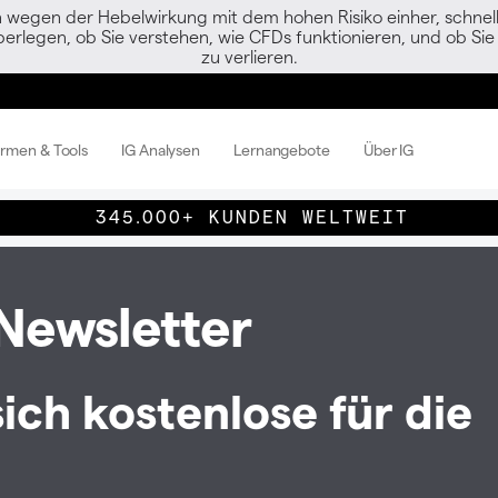
egen der Hebelwirkung mit dem hohen Risiko einher, schnell 
berlegen, ob Sie verstehen, wie CFDs funktionieren, und ob Sie 
zu verlieren.
ormen & Tools
IG Analysen
Lernangebote
Über IG
345.000+ KUNDEN WELTWEIT
 Newsletter
sich kostenlose für die