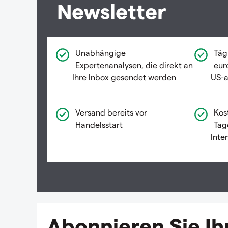
Newsletter
Unabhängige
Täg
Expertenanalysen, die direkt an
eur
Ihre Inbox gesendet werden
US-a
Versand bereits vor
Kos
Handelsstart
Tag
Inte
Abonnieren Sie Ih