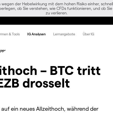
egen der Hebelwirkung mit dem hohen Risiko einher, schnell 
berlegen, ob Sie verstehen, wie CFDs funktionieren, und ob Sie 
zu verlieren.
ormen & Tools
IG Analysen
Lernangebote
Über IG
EPP”
ithoch – BTC tritt
 EZB drosselt
 auf ein neues Allzeithoch, während der