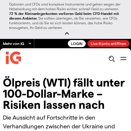
Optionen und CFDs sind komplexe Instrumente und gehen wegen der
Hebelwirkung mit dem hohen Risiko einher, schnell Geld zu verlieren.
72 % der Kleinanlegerkonten verlieren Geld beim CFD-Handel mit
diesem Anbieter.
Sie sollten überlegen, ob Sie verstehen, wie CFDs
funktionieren, und ob Sie es sich leisten können, das hohe Risiko
einzugehen, Ihr Geld zu verlieren.
Mehr von IG
LOGIN
Live-Konto eröffnen
Ölpreis (WTI) fällt unter
100-Dollar-Marke –
Risiken lassen nach
Die Aussicht auf Fortschritte in den
Verhandlungen zwischen der Ukraine und