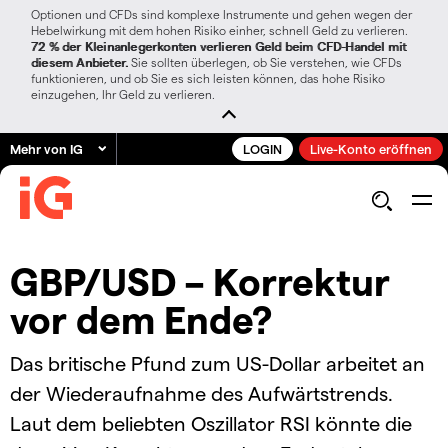
Optionen und CFDs sind komplexe Instrumente und gehen wegen der
Hebelwirkung mit dem hohen Risiko einher, schnell Geld zu verlieren.
72 % der Kleinanlegerkonten verlieren Geld beim CFD-Handel mit
diesem Anbieter.
Sie sollten überlegen, ob Sie verstehen, wie CFDs
funktionieren, und ob Sie es sich leisten können, das hohe Risiko
einzugehen, Ihr Geld zu verlieren.
Mehr von IG
LOGIN
Live-Konto eröffnen
GBP/USD – Korrektur
vor dem Ende?
Das britische Pfund zum US-Dollar arbeitet an
der Wiederaufnahme des Aufwärtstrends.
Laut dem beliebten Oszillator RSI könnte die