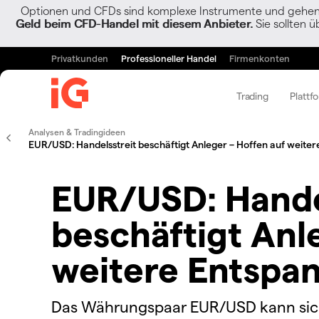
Optionen und CFDs sind komplexe Instrumente und gehen w
Geld beim CFD-Handel mit diesem Anbieter.
Sie sollten ü
Privatkunden
Professioneller Handel
Firmenkonten
Trading
Plattf
Analysen & Tradingideen
EUR/USD: Handelsstreit beschäftigt Anleger – Hoffen auf weite
EUR/USD: Hande
beschäftigt Anl
weitere Entspa
Das Währungspaar EUR/USD kann sich