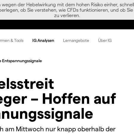
egen der Hebelwirkung mit dem hohen Risiko einher, schnell 
berlegen, ob Sie verstehen, wie CFDs funktionieren, und ob Sie 
zu verlieren.
ormen & Tools
IG Analysen
Lernangebote
Über IG
re Entspannungssignale
lsstreit
eger – Hoffen auf
nnungssignale
 am Mittwoch nur knapp oberhalb der