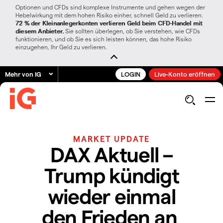
Optionen und CFDs sind komplexe Instrumente und gehen wegen der
Hebelwirkung mit dem hohen Risiko einher, schnell Geld zu verlieren.
72 % der Kleinanlegerkonten verlieren Geld beim CFD-Handel mit
diesem Anbieter.
Sie sollten überlegen, ob Sie verstehen, wie CFDs
funktionieren, und ob Sie es sich leisten können, das hohe Risiko
einzugehen, Ihr Geld zu verlieren.
Mehr von IG
LOGIN
Live-Konto eröffnen
MARKET UPDATE
DAX Aktuell –
Trump kündigt
wieder einmal
den Frieden an