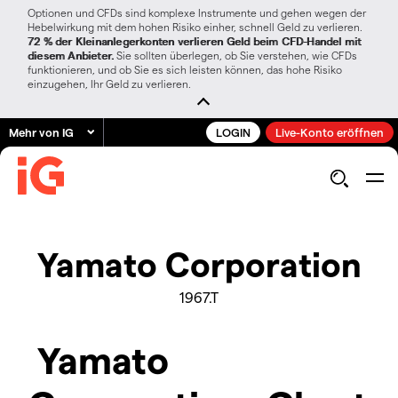
Optionen und CFDs sind komplexe Instrumente und gehen wegen der
Hebelwirkung mit dem hohen Risiko einher, schnell Geld zu verlieren.
72 % der Kleinanlegerkonten verlieren Geld beim CFD-Handel mit
diesem Anbieter.
Sie sollten überlegen, ob Sie verstehen, wie CFDs
funktionieren, und ob Sie es sich leisten können, das hohe Risiko
einzugehen, Ihr Geld zu verlieren.
Mehr von IG
LOGIN
Live-Konto eröffnen
Yamato Corporation
1967.T
Yamato