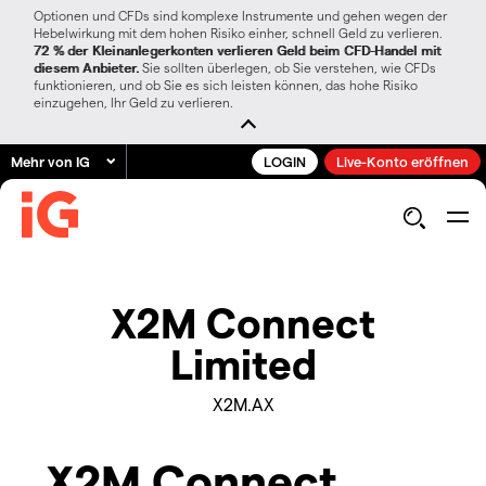
Optionen und CFDs sind komplexe Instrumente und gehen wegen der
Hebelwirkung mit dem hohen Risiko einher, schnell Geld zu verlieren.
72 % der Kleinanlegerkonten verlieren Geld beim CFD-Handel mit
diesem Anbieter.
Sie sollten überlegen, ob Sie verstehen, wie CFDs
funktionieren, und ob Sie es sich leisten können, das hohe Risiko
einzugehen, Ihr Geld zu verlieren.
Mehr von IG
LOGIN
Live-Konto eröffnen
X2M Connect
Limited
X2M.AX
X2M Connect