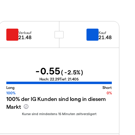
Verkauf
Kauf
21.48
21.48
-0.55
(
-2.5
%)
Hoch:
22.29
Tief:
21.405
Long
Short
100%
0%
100%
der IG Kunden sind
long
in diesem
Markt
Kurse sind mindestens 15 Minuten zeitverzögert