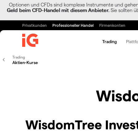
Optionen und CFDs sind komplexe Instrumente und gehen w
Geld beim CFD-Handel mit diesem Anbieter.
Sie sollten ü
Privatkunden
Professioneller Handel
Firmenkonten
Trading
Plattf
Trading
Aktien-Kurse
Wisdo
WisdomTree Invest