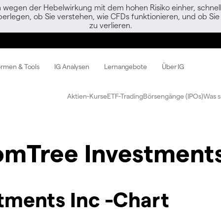
egen der Hebelwirkung mit dem hohen Risiko einher, schnell 
berlegen, ob Sie verstehen, wie CFDs funktionieren, und ob Sie 
zu verlieren.
ormen & Tools
IG Analysen
Lernangebote
Über IG
Aktien-Kurse
ETF-Trading
Börsengänge (IPOs)
Was s
mTree Investments
ments Inc -Chart