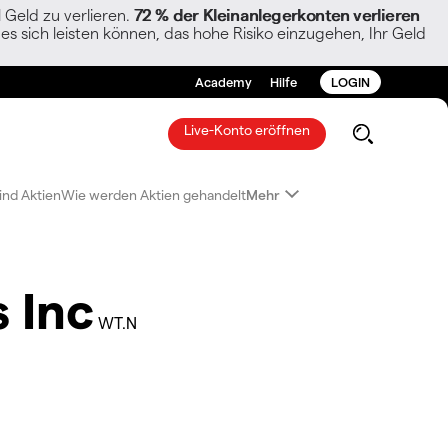
Geld zu verlieren.
72 % der Kleinanlegerkonten verlieren
es sich leisten können, das hohe Risiko einzugehen, Ihr Geld
Academy
Hilfe
LOGIN
Live-Konto eröffnen
ind Aktien
Wie werden Aktien gehandelt
Mehr
 Inc
WT.N