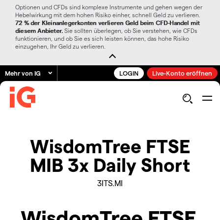
Optionen und CFDs sind komplexe Instrumente und gehen wegen der
Hebelwirkung mit dem hohen Risiko einher, schnell Geld zu verlieren.
72 % der Kleinanlegerkonten verlieren Geld beim CFD-Handel mit
diesem Anbieter.
Sie sollten überlegen, ob Sie verstehen, wie CFDs
funktionieren, und ob Sie es sich leisten können, das hohe Risiko
einzugehen, Ihr Geld zu verlieren.
Mehr von IG
LOGIN
Live-Konto eröffnen
WisdomTree FTSE
MIB 3x Daily Short
3ITS.MI
WisdomTree FTSE