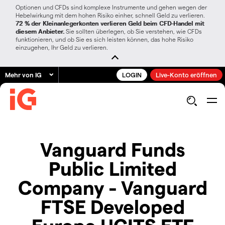
Optionen und CFDs sind komplexe Instrumente und gehen wegen der
Hebelwirkung mit dem hohen Risiko einher, schnell Geld zu verlieren.
72 % der Kleinanlegerkonten verlieren Geld beim CFD-Handel mit
diesem Anbieter.
Sie sollten überlegen, ob Sie verstehen, wie CFDs
funktionieren, und ob Sie es sich leisten können, das hohe Risiko
einzugehen, Ihr Geld zu verlieren.
Mehr von IG
LOGIN
Live-Konto eröffnen
Vanguard Funds
Public Limited
Company - Vanguard
FTSE Developed