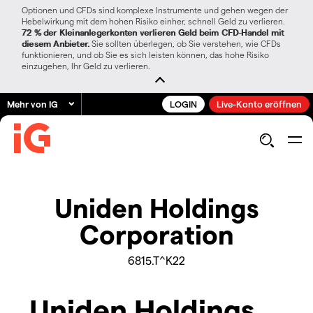
Optionen und CFDs sind komplexe Instrumente und gehen wegen der
Hebelwirkung mit dem hohen Risiko einher, schnell Geld zu verlieren.
72 % der Kleinanlegerkonten verlieren Geld beim CFD-Handel mit
diesem Anbieter.
Sie sollten überlegen, ob Sie verstehen, wie CFDs
funktionieren, und ob Sie es sich leisten können, das hohe Risiko
einzugehen, Ihr Geld zu verlieren.
Mehr von IG
LOGIN
Live-Konto eröffnen
Uniden Holdings
Corporation
6815.T^K22
Uniden Holdings