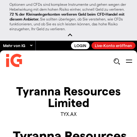
Optionen und CFDs sind komplexe Instrumente und gehen wegen der
Hebelwirkung mit dem hohen Risiko einher, schnell Geld zu verlieren.
72 % der Kleinanlegerkonten verlieren Geld beim CFD-Handel mit
diesem Anbieter.
Sie sollten überlegen, ob Sie verstehen, wie CFDs
funktionieren, und ob Sie es sich leisten können, das hohe Risiko
einzugehen, Ihr Geld zu verlieren.
Mehr von IG
LOGIN
Live-Konto eröffnen
Tyranna Resources
Limited
TYX.AX
Tyranna Resources