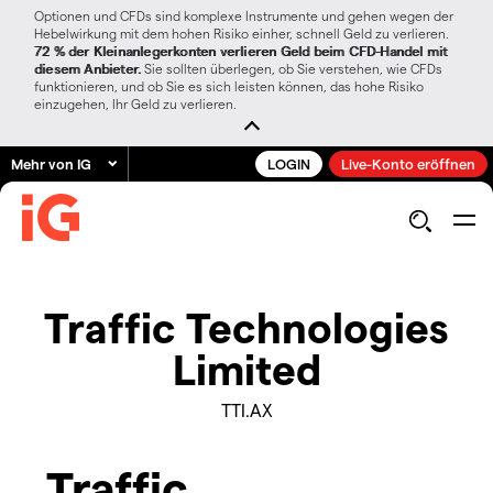
Optionen und CFDs sind komplexe Instrumente und gehen wegen der
Hebelwirkung mit dem hohen Risiko einher, schnell Geld zu verlieren.
72 % der Kleinanlegerkonten verlieren Geld beim CFD-Handel mit
diesem Anbieter.
Sie sollten überlegen, ob Sie verstehen, wie CFDs
funktionieren, und ob Sie es sich leisten können, das hohe Risiko
einzugehen, Ihr Geld zu verlieren.
Mehr von IG
LOGIN
Live-Konto eröffnen
Traffic Technologies
Limited
TTI.AX
Traffic