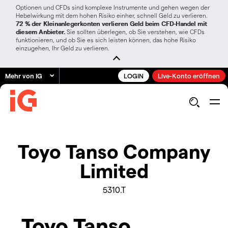
Optionen und CFDs sind komplexe Instrumente und gehen wegen der
Hebelwirkung mit dem hohen Risiko einher, schnell Geld zu verlieren.
72 % der Kleinanlegerkonten verlieren Geld beim CFD-Handel mit
diesem Anbieter.
Sie sollten überlegen, ob Sie verstehen, wie CFDs
funktionieren, und ob Sie es sich leisten können, das hohe Risiko
einzugehen, Ihr Geld zu verlieren.
Mehr von IG
LOGIN
Live-Konto eröffnen
Toyo Tanso Company
Limited
5310.T
Toyo Tanso