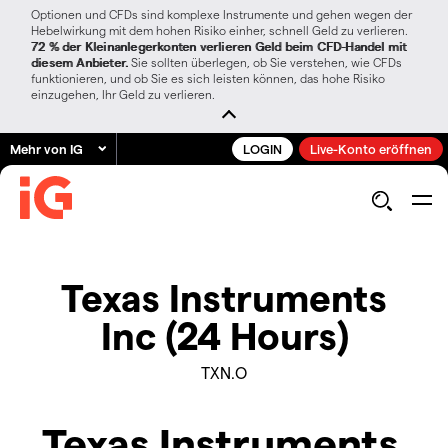
Optionen und CFDs sind komplexe Instrumente und gehen wegen der
Hebelwirkung mit dem hohen Risiko einher, schnell Geld zu verlieren.
72 % der Kleinanlegerkonten verlieren Geld beim CFD-Handel mit
diesem Anbieter.
Sie sollten überlegen, ob Sie verstehen, wie CFDs
funktionieren, und ob Sie es sich leisten können, das hohe Risiko
einzugehen, Ihr Geld zu verlieren.
Mehr von IG
LOGIN
Live-Konto eröffnen
Texas Instruments
Inc (24 Hours)
TXN.O
Texas Instruments