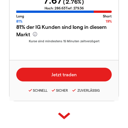
7.67
(
2.76
%)
Hoch:
286.63
Tief:
279.36
Long
Short
81%
19%
81%
der IG Kunden sind
long
in diesem
Markt
Kurse sind mindestens 15 Minuten zeitverzögert
SCHNELL
SICHER
ZUVERLÄSSIG