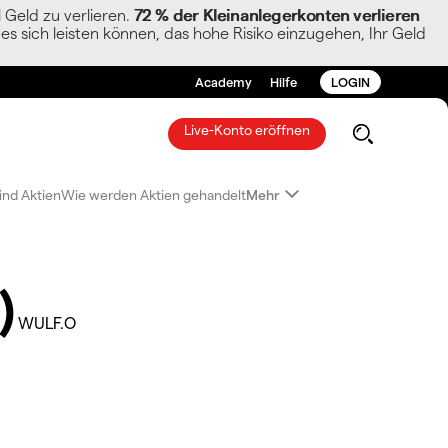
Geld zu verlieren.
72 % der Kleinanlegerkonten verlieren
es sich leisten können, das hohe Risiko einzugehen, Ihr Geld
Academy
Hilfe
LOGIN
Live-Konto eröffnen
ind Aktien
Wie werden Aktien gehandelt
Mehr
)
WULF.O