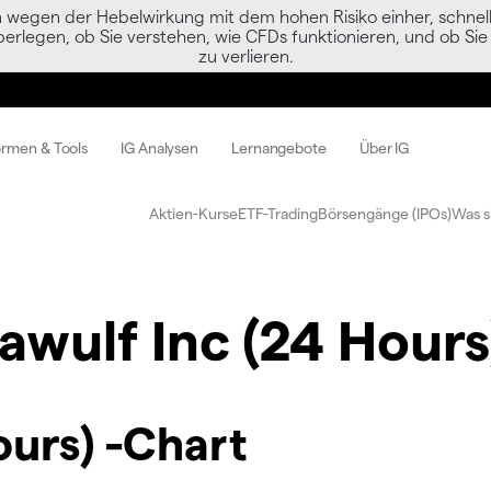
egen der Hebelwirkung mit dem hohen Risiko einher, schnell 
berlegen, ob Sie verstehen, wie CFDs funktionieren, und ob Sie 
zu verlieren.
ormen & Tools
IG Analysen
Lernangebote
Über IG
Aktien-Kurse
ETF-Trading
Börsengänge (IPOs)
Was s
awulf Inc (24 Hours
ours) -Chart