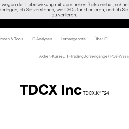
egen der Hebelwirkung mit dem hohen Risiko einher, schnell 
berlegen, ob Sie verstehen, wie CFDs funktionieren, und ob Sie 
zu verlieren.
ormen & Tools
IG Analysen
Lernangebote
Über IG
Aktien-Kurse
ETF-Trading
Börsengänge (IPOs)
Was s
TDCX Inc
TDCX.K^F24