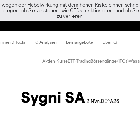
egen der Hebelwirkung mit dem hohen Risiko einher, schnell 
berlegen, ob Sie verstehen, wie CFDs funktionieren, und ob Sie 
zu verlieren.
ormen & Tools
IG Analysen
Lernangebote
Über IG
Aktien-Kurse
ETF-Trading
Börsengänge (IPOs)
Was s
Sygni SA
2INVn.DE^A26