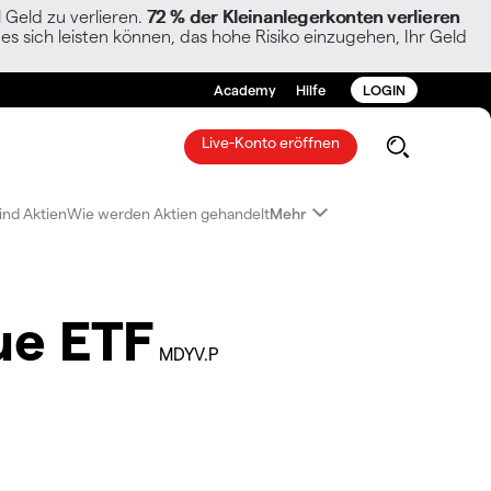
Geld zu verlieren.
72 % der Kleinanlegerkonten verlieren
es sich leisten können, das hohe Risiko einzugehen, Ihr Geld
Academy
Hilfe
LOGIN
Live-Konto eröffnen
ind Aktien
Wie werden Aktien gehandelt
Mehr
ue ETF
MDYV.P