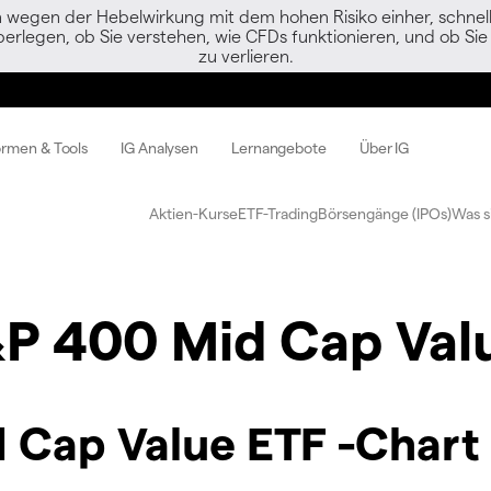
egen der Hebelwirkung mit dem hohen Risiko einher, schnell 
berlegen, ob Sie verstehen, wie CFDs funktionieren, und ob Sie 
zu verlieren.
ormen & Tools
IG Analysen
Lernangebote
Über IG
Aktien-Kurse
ETF-Trading
Börsengänge (IPOs)
Was s
P 400 Mid Cap Val
Cap Value ETF -Chart