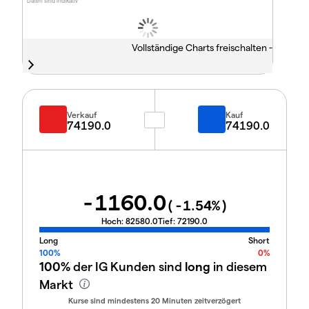
Daten sind indikativ
Vollständige Charts freischalten -
Verkauf
Kauf
74190.0
74190.0
-1160.0
(
-1.54
%)
Hoch:
82580.0
Tief:
72190.0
Long
Short
100%
0%
100%
der IG Kunden sind
long
in diesem
Markt
Kurse sind mindestens 20 Minuten zeitverzögert