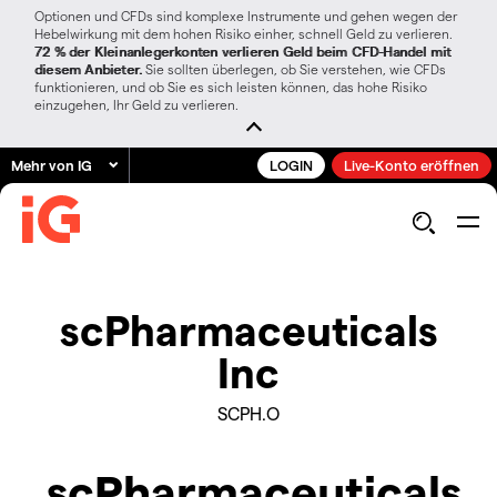
Optionen und CFDs sind komplexe Instrumente und gehen wegen der
Hebelwirkung mit dem hohen Risiko einher, schnell Geld zu verlieren.
72 % der Kleinanlegerkonten verlieren Geld beim CFD-Handel mit
diesem Anbieter.
Sie sollten überlegen, ob Sie verstehen, wie CFDs
funktionieren, und ob Sie es sich leisten können, das hohe Risiko
einzugehen, Ihr Geld zu verlieren.
Mehr von IG
LOGIN
Live-Konto eröffnen
scPharmaceuticals
Inc
SCPH.O
scPharmaceuticals