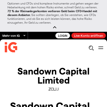
Optionen und CFDs sind komplexe Instrumente und gehen wegen der
Hebelwirkung mit dem hohen Risiko einher, schnell Geld zu verlieren.
72 % der Kleinanlegerkonten verlieren Geld beim CFD-Handel mit
diesem Anbieter.
Sie sollten überlegen, ob Sie verstehen, wie CFDs
funktionieren, und ob Sie es sich leisten können, das hohe Risiko
einzugehen, Ihr Geld zu verlieren.
Mehr von IG
LOGIN
Live-Konto eröffnen
Sandown Capital
Limited
ZCLJ.J
Sandown Capital