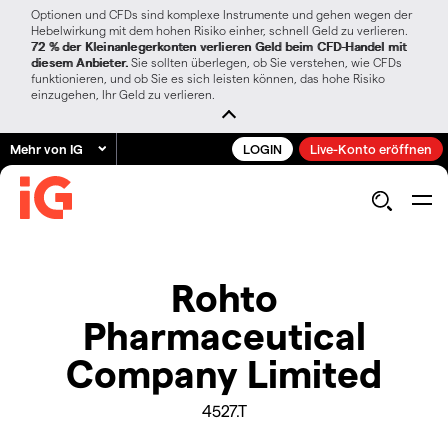
Optionen und CFDs sind komplexe Instrumente und gehen wegen der
Hebelwirkung mit dem hohen Risiko einher, schnell Geld zu verlieren.
72 % der Kleinanlegerkonten verlieren Geld beim CFD-Handel mit
diesem Anbieter.
Sie sollten überlegen, ob Sie verstehen, wie CFDs
funktionieren, und ob Sie es sich leisten können, das hohe Risiko
einzugehen, Ihr Geld zu verlieren.
Mehr von IG
LOGIN
Live-Konto eröffnen
Rohto
Pharmaceutical
Company Limited
4527.T