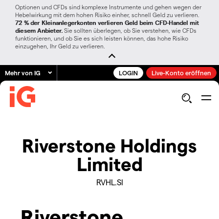
Optionen und CFDs sind komplexe Instrumente und gehen wegen der
Hebelwirkung mit dem hohen Risiko einher, schnell Geld zu verlieren.
72 % der Kleinanlegerkonten verlieren Geld beim CFD-Handel mit
diesem Anbieter.
Sie sollten überlegen, ob Sie verstehen, wie CFDs
funktionieren, und ob Sie es sich leisten können, das hohe Risiko
einzugehen, Ihr Geld zu verlieren.
Mehr von IG
LOGIN
Live-Konto eröffnen
Riverstone Holdings
Limited
RVHL.SI
Riverstone