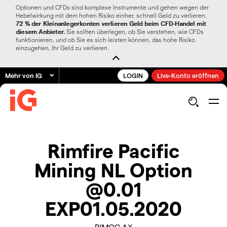
Optionen und CFDs sind komplexe Instrumente und gehen wegen der
Hebelwirkung mit dem hohen Risiko einher, schnell Geld zu verlieren.
72 % der Kleinanlegerkonten verlieren Geld beim CFD-Handel mit
diesem Anbieter.
Sie sollten überlegen, ob Sie verstehen, wie CFDs
funktionieren, und ob Sie es sich leisten können, das hohe Risiko
einzugehen, Ihr Geld zu verlieren.
Mehr von IG
LOGIN
Live-Konto eröffnen
Rimfire Pacific
Mining NL Option
@0.01
EXP01.05.2020