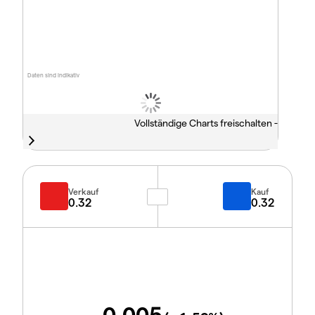
Daten sind indikativ
Vollständige Charts freischalten -
Verkauf
Kauf
0.32
0.32
-0.005