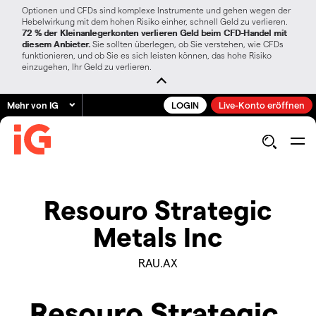
Optionen und CFDs sind komplexe Instrumente und gehen wegen der
Hebelwirkung mit dem hohen Risiko einher, schnell Geld zu verlieren.
72 % der Kleinanlegerkonten verlieren Geld beim CFD-Handel mit
diesem Anbieter.
Sie sollten überlegen, ob Sie verstehen, wie CFDs
funktionieren, und ob Sie es sich leisten können, das hohe Risiko
einzugehen, Ihr Geld zu verlieren.
Mehr von IG
LOGIN
Live-Konto eröffnen
Resouro Strategic
Metals Inc
RAU.AX
Resouro Strategic