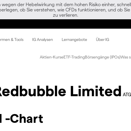
egen der Hebelwirkung mit dem hohen Risiko einher, schnell 
berlegen, ob Sie verstehen, wie CFDs funktionieren, und ob Sie 
zu verlieren.
ormen & Tools
IG Analysen
Lernangebote
Über IG
Aktien-Kurse
ETF-Trading
Börsengänge (IPOs)
Was s
Redbubble Limited
ATG
 -Chart