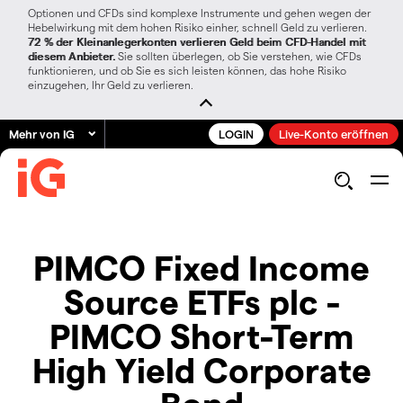
Optionen und CFDs sind komplexe Instrumente und gehen wegen der
Hebelwirkung mit dem hohen Risiko einher, schnell Geld zu verlieren.
72 % der Kleinanlegerkonten verlieren Geld beim CFD-Handel mit
diesem Anbieter.
Sie sollten überlegen, ob Sie verstehen, wie CFDs
funktionieren, und ob Sie es sich leisten können, das hohe Risiko
einzugehen, Ihr Geld zu verlieren.
Mehr von IG
LOGIN
Live-Konto eröffnen
PIMCO Fixed Income
Source ETFs plc -
PIMCO Short-Term
High Yield Corporate