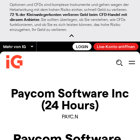
Optionen und CFDs sind komplexe Instrumente und gehen wegen der
Hebelwirkung mit dem hohen Risiko einher, schnell Geld zu verlieren.
72 % der Kleinanlegerkonten verlieren Geld beim CFD-Handel mit
diesem Anbieter.
Sie sollten überlegen, ob Sie verstehen, wie CFDs
funktionieren, und ob Sie es sich leisten können, das hohe Risiko
einzugehen, Ihr Geld zu verlieren.
Mehr von IG
LOGIN
Live-Konto eröffnen
Paycom Software Inc
(24 Hours)
PAYC.N
Paycom Software