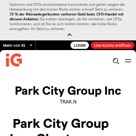
Optionen und CFDs sind komplexe Instrumente und gehen wegen der
Hebelwirkung mit dem hohen Risiko einher, schnell Geld zu verlieren.
72 % der Kleinanlegerkonten verlieren Geld beim CFD-Handel mit
diesem Anbieter.
Sie sollten überlegen, ob Sie verstehen, wie CFDs
funktionieren, und ob Sie es sich leisten können, das hohe Risiko
einzugehen, Ihr Geld zu verlieren.
Mehr von IG
LOGIN
Live-Konto eröffnen
Park City Group Inc
TRAK.N
Park City Group