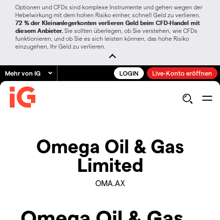
Optionen und CFDs sind komplexe Instrumente und gehen wegen der
Hebelwirkung mit dem hohen Risiko einher, schnell Geld zu verlieren.
72 % der Kleinanlegerkonten verlieren Geld beim CFD-Handel mit
diesem Anbieter.
Sie sollten überlegen, ob Sie verstehen, wie CFDs
funktionieren, und ob Sie es sich leisten können, das hohe Risiko
einzugehen, Ihr Geld zu verlieren.
Mehr von IG
LOGIN
Live-Konto eröffnen
Omega Oil & Gas
Limited
OMA.AX
Omega Oil & Gas