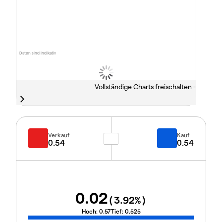
Daten sind indikativ
Vollständige Charts freischalten -
Verkauf
Kauf
0.54
0.54
0.02
(
3.92
%)
Hoch:
0.57
Tief:
0.525