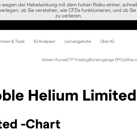
egen der Hebelwirkung mit dem hohen Risiko einher, schnell 
berlegen, ob Sie verstehen, wie CFDs funktionieren, und ob Sie 
zu verlieren.
ormen & Tools
IG Analysen
Lernangebote
Über IG
Aktien-Kurse
ETF-Trading
Börsengänge (IPOs)
Was s
ble Helium Limited
ted -Chart