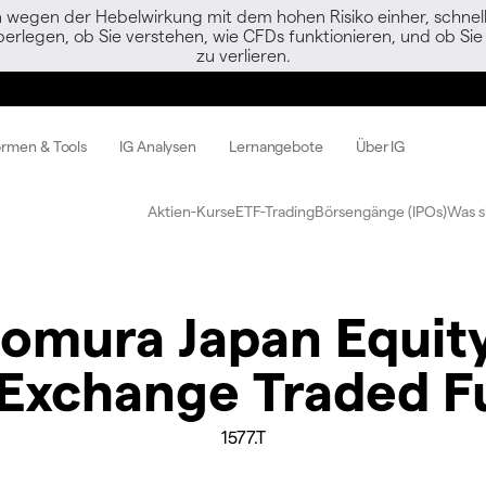
egen der Hebelwirkung mit dem hohen Risiko einher, schnell 
berlegen, ob Sie verstehen, wie CFDs funktionieren, und ob Sie 
zu verlieren.
ormen & Tools
IG Analysen
Lernangebote
Über IG
Aktien-Kurse
ETF-Trading
Börsengänge (IPOs)
Was s
mura Japan Equity
 Exchange Traded F
1577.T