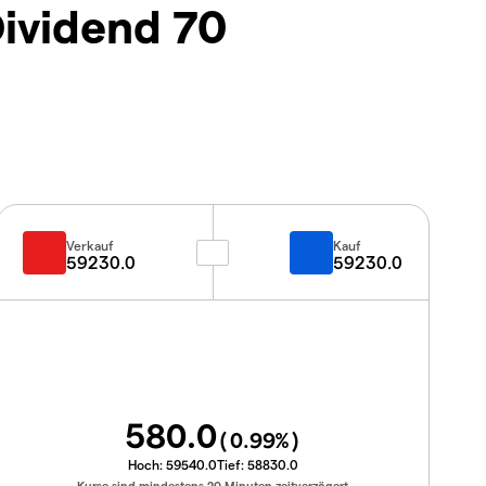
ividend 70
Verkauf
Kauf
59230.0
59230.0
580.0
(
0.99
%)
Hoch:
59540.0
Tief:
58830.0
Kurse sind mindestens 20 Minuten zeitverzögert