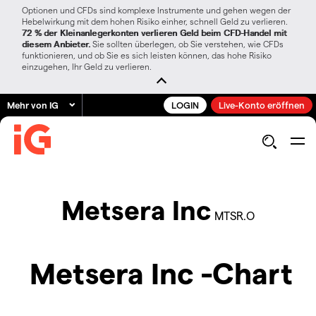
Optionen und CFDs sind komplexe Instrumente und gehen wegen der
Hebelwirkung mit dem hohen Risiko einher, schnell Geld zu verlieren.
72 % der Kleinanlegerkonten verlieren Geld beim CFD-Handel mit
diesem Anbieter.
Sie sollten überlegen, ob Sie verstehen, wie CFDs
funktionieren, und ob Sie es sich leisten können, das hohe Risiko
einzugehen, Ihr Geld zu verlieren.
Mehr von IG
LOGIN
Live-Konto eröffnen
Metsera Inc
MTSR.O
Metsera Inc -Chart