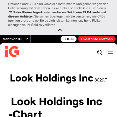
Optionen und CFDs sind komplexe Instrumente und gehen wegen der
Hebelwirkung mit dem hohen Risiko einher, schnell Geld zu verlieren.
72 % der Kleinanlegerkonten verlieren Geld beim CFD-Handel mit
diesem Anbieter.
Sie sollten überlegen, ob Sie verstehen, wie CFDs
funktionieren, und ob Sie es sich leisten können, das hohe Risiko
einzugehen, Ihr Geld zu verlieren.
Mehr von IG
LOGIN
Live-Konto eröffnen
Look Holdings Inc
8029.T
Look Holdings Inc
-Chart