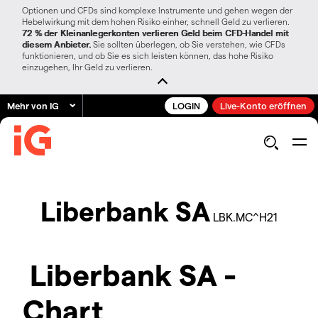
Optionen und CFDs sind komplexe Instrumente und gehen wegen der
Hebelwirkung mit dem hohen Risiko einher, schnell Geld zu verlieren.
72 % der Kleinanlegerkonten verlieren Geld beim CFD-Handel mit
diesem Anbieter.
Sie sollten überlegen, ob Sie verstehen, wie CFDs
funktionieren, und ob Sie es sich leisten können, das hohe Risiko
einzugehen, Ihr Geld zu verlieren.
Mehr von IG
LOGIN
Live-Konto eröffnen
Liberbank SA
LBK.MC^H21
Liberbank SA -
Chart