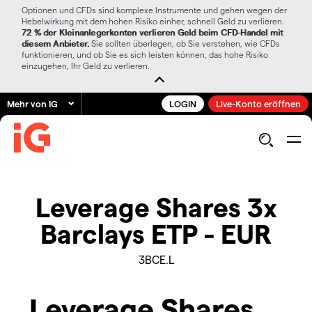
Optionen und CFDs sind komplexe Instrumente und gehen wegen der
Hebelwirkung mit dem hohen Risiko einher, schnell Geld zu verlieren.
72 % der Kleinanlegerkonten verlieren Geld beim CFD-Handel mit
diesem Anbieter.
Sie sollten überlegen, ob Sie verstehen, wie CFDs
funktionieren, und ob Sie es sich leisten können, das hohe Risiko
einzugehen, Ihr Geld zu verlieren.
Mehr von IG
LOGIN
Live-Konto eröffnen
Leverage Shares 3x
Barclays ETP - EUR
3BCE.L
Leverage Shares