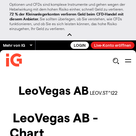
Optionen und CFDs sind komplexe Instrumente und gehen wegen der
Hebelwirkung mit dem hohen Risiko einher, schnell Geld zu verlieren.
72 % der Kleinanlegerkonten verlieren Geld beim CFD-Handel mit
diesem Anbieter.
Sie sollten überlegen, ob Sie verstehen, wie CFDs
funktionieren, und ob Sie es sich leisten können, das hohe Risiko
einzugehen, Ihr Geld zu verlieren.
Mehr von IG
LOGIN
Live-Konto eröffnen
LeoVegas AB
LEOV.ST^I22
LeoVegas AB -
Chart