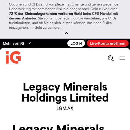
Optionen und CFDs sind komplexe Instrumente und gehen wegen der
Hebelwirkung mit dem hohen Risiko einher, schnell Geld zu verlieren.
72 % der Kleinanlegerkonten verlieren Geld beim CFD-Handel mit
diesem Anbieter.
Sie sollten überlegen, ob Sie verstehen, wie CFDs
funktionieren, und ob Sie es sich leisten können, das hohe Risiko
einzugehen, Ihr Geld zu verlieren.
Mehr von IG
LOGIN
Live-Konto eröffnen
Legacy Minerals
Holdings Limited
LGM.AX
Legacy Minerals