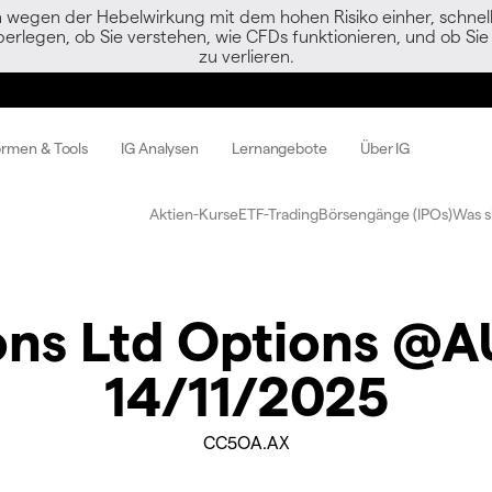
egen der Hebelwirkung mit dem hohen Risiko einher, schnell 
berlegen, ob Sie verstehen, wie CFDs funktionieren, und ob Sie 
zu verlieren.
ormen & Tools
IG Analysen
Lernangebote
Über IG
Aktien-Kurse
ETF-Trading
Börsengänge (IPOs)
Was s
ons Ltd Options @
14/11/2025
CC5OA.AX