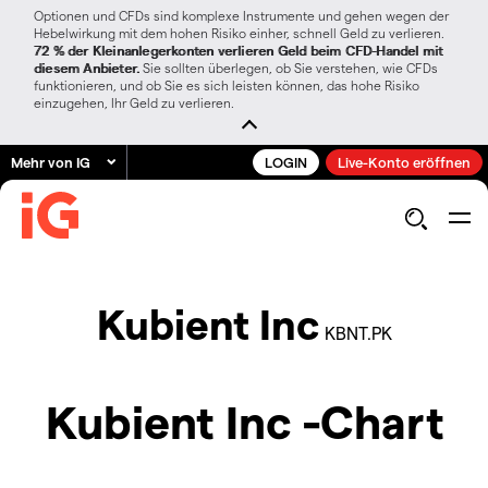
Optionen und CFDs sind komplexe Instrumente und gehen wegen der
Hebelwirkung mit dem hohen Risiko einher, schnell Geld zu verlieren.
72 % der Kleinanlegerkonten verlieren Geld beim CFD-Handel mit
diesem Anbieter.
Sie sollten überlegen, ob Sie verstehen, wie CFDs
funktionieren, und ob Sie es sich leisten können, das hohe Risiko
einzugehen, Ihr Geld zu verlieren.
Mehr von IG
LOGIN
Live-Konto eröffnen
Kubient Inc
KBNT.PK
Kubient Inc -Chart