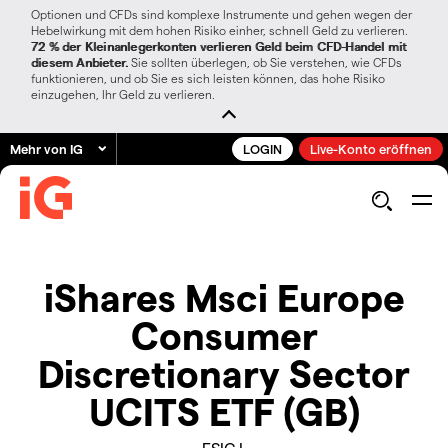
Optionen und CFDs sind komplexe Instrumente und gehen wegen der
Hebelwirkung mit dem hohen Risiko einher, schnell Geld zu verlieren.
72 % der Kleinanlegerkonten verlieren Geld beim CFD-Handel mit
diesem Anbieter.
Sie sollten überlegen, ob Sie verstehen, wie CFDs
funktionieren, und ob Sie es sich leisten können, das hohe Risiko
einzugehen, Ihr Geld zu verlieren.
Mehr von IG
LOGIN
Live-Konto eröffnen
iShares Msci Europe
Consumer
Discretionary Sector
UCITS ETF (GB)