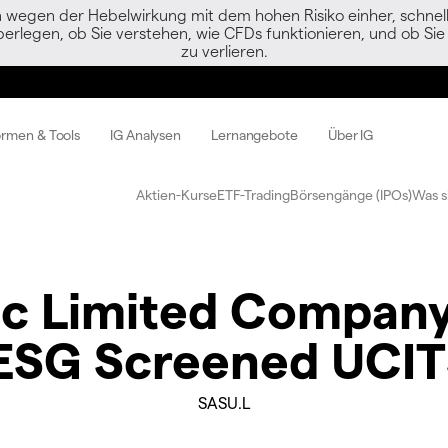
egen der Hebelwirkung mit dem hohen Risiko einher, schnell 
berlegen, ob Sie verstehen, wie CFDs funktionieren, und ob Sie 
zu verlieren.
ormen & Tools
IG Analysen
Lernangebote
Über IG
Aktien-Kurse
ETF-Trading
Börsengänge (IPOs)
Was s
lic Limited Company
ESG Screened UCIT
SASU.L