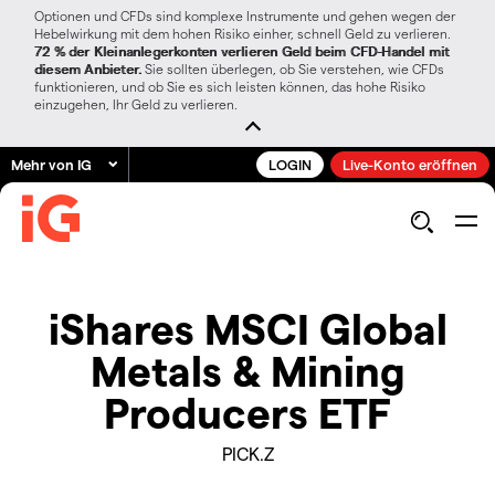
Optionen und CFDs sind komplexe Instrumente und gehen wegen der
Hebelwirkung mit dem hohen Risiko einher, schnell Geld zu verlieren.
72 % der Kleinanlegerkonten verlieren Geld beim CFD-Handel mit
diesem Anbieter.
Sie sollten überlegen, ob Sie verstehen, wie CFDs
funktionieren, und ob Sie es sich leisten können, das hohe Risiko
einzugehen, Ihr Geld zu verlieren.
Mehr von IG
LOGIN
Live-Konto eröffnen
iShares MSCI Global
Metals & Mining
Producers ETF
PICK.Z